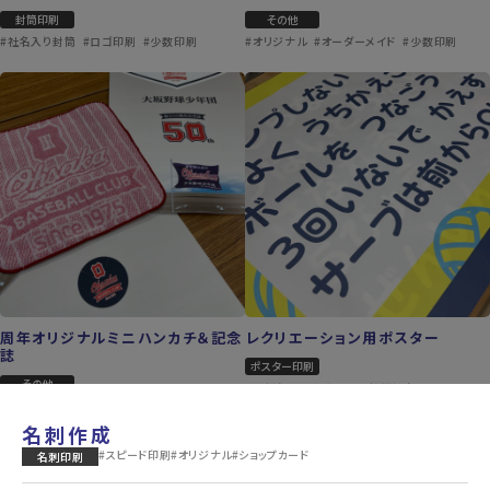
封筒印刷
その他
#社名入り封筒
#ロゴ印刷
#少数印刷
#オリジナル
#オーダーメイド
#少数印刷
周年オリジナルミニハンカチ＆記念
レクリエーション用ポスター
誌
ポスター印刷
その他
#大判印刷
#販促PR
#視認性向上
#オリジナル
#オーダーメイド
#ノベルティ
名刺作成
#スピード印刷
#オリジナル
#ショップカード
名刺印刷