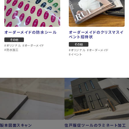
オーダーメイドの防水シール
オーダーメイドのクリスマスイ
ショップカード・ポイントカード
屋外用小型プレート
ベント招待状
その他
その他
プレート作成
その他
#オリジナル
#オーダーメイド
#オリジナル
#オーダーメイド
#販促ツール
#小型看板
#案内板
#看板製作
#防水加工
#オリジナル
#オーダーメイド
#イベント
製本図面スキャン
住戸販促ツールのラミネート加工