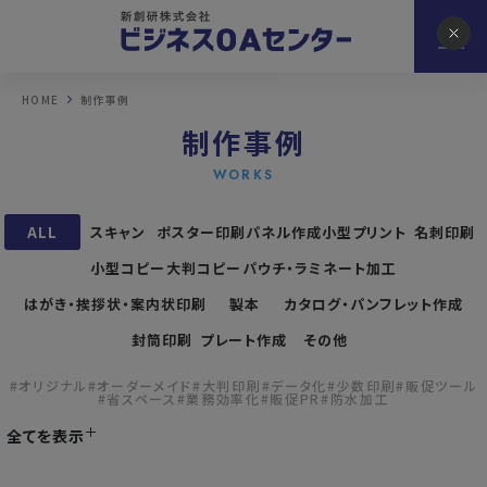
HOME
制作事例
制作事例
WORKS
ALL
スキャン
ポスター印刷
パネル作成
小型プリント
名刺印刷
小型コピー
大判コピー
パウチ・ラミネート加工
はがき・挨拶状・案内状印刷
製本
カタログ・パンフレット作成
封筒印刷
プレート作成
その他
#オリジナル
#オーダーメイド
#大判印刷
#データ化
#少数印刷
#販促ツール
#省スペース
#業務効率化
#販促PR
#防水加工
全てを表示