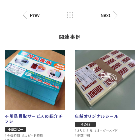
オーダーメイドの防水シール
Prev
Next
年賀状印刷
その他
はがき・挨拶状・案内状印刷
#オリジナル
#オーダーメイド
#防水加工
#はがき印刷
#宛名印刷
関連事例
オーダーメイドのクリスマスイベン
不用品買取サービスの紹介チ
店舗オリジナルシール
オリジナルカレンダー
ト招待状
ラシ
その他
はがき・挨拶状・案内状印刷
その他
小型コピー
#オリジナル
#オーダーメイド
#はがき印刷
#宛名印刷
#オリジナル
#オーダーメイド
#イベント
#少数印刷
#少数印刷
#スピード印刷