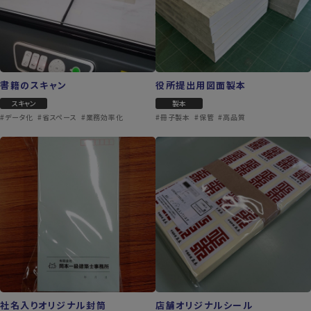
書籍のスキャン
役所提出用図面製本
スキャン
製本
#データ化
#省スペース
#業務効率化
#冊子製本
#保管
#高品質
社名入りオリジナル封筒
店舗オリジナルシール