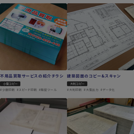
不用品買取サービスの紹介チラシ
建築図面のコピー&スキャン
小型コピー
大判コピー
#少数印刷
#スピード印刷
#販促ツール
#大判印刷
#大型出力
#データ化