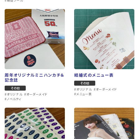
#販促ツール
周年オリジナルミニハンカチ＆
結婚式のメニュー表
オープンハウス案内用のフライヤー
講演会式次第
記念誌
その他
小型コピー
大判コピー
その他
#オリジナル
#オーダーメイド
#少数印刷
#スピード印刷
#販促ツール
#大判印刷
#拡大コピー
#大型出力
#メニュー表
#オリジナル
#オーダーメイド
#ノベルティ