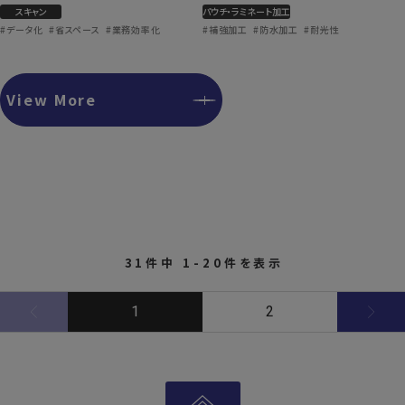
スキャン
パウチ・ラミネート加工
#データ化
#省スペース
#業務効率化
#補強加工
#防水加工
#耐光性
View More
31件中 1-20件を表示
1
2