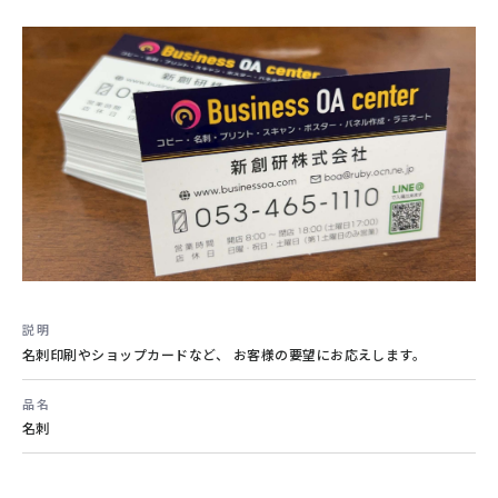
契約製本
結婚式のメニュー表
製本
その他
#冊子製本
#保管
#高品質
#オリジナル
#オーダーメイド
#メニュー表
説明
名刺印刷やショップカードなど、 お客様の要望にお応えします。
品名
名刺