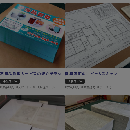
不用品買取サービスの紹介チラシ
建築図面のコピー&スキャン
小型コピー
大判コピー
#少数印刷
#スピード印刷
#販促ツール
#大判印刷
#大型出力
#データ化