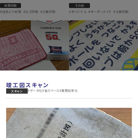
封筒印刷
その他
#社名入り封筒
#ロゴ印刷
#少数印刷
#オリジナル
#オーダーメイド
#少数印刷
竣工図スキャン
#データ化
#省スペース
#業務効率化
スキャン
周年オリジナルミニハンカチ＆記念
レクリエーション用ポスター
誌
ポスター印刷
その他
#大判印刷
#販促PR
#視認性向上
#オリジナル
#オーダーメイド
#ノベルティ