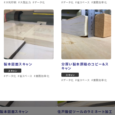
#大判印刷
#大型出力
#データ化
#データ化
#省スペース
#業務効率化
ショップカード・ポイントカード
屋外用小型プレート
その他
プレート作成
#オリジナル
#オーダーメイド
#販促ツール
#小型看板
#案内板
#看板製作
製本図面スキャン
分厚い製本原稿のコピー&ス
キャン
スキャン
スキャン
#データ化
#省スペース
#業務効率化
#データ化
#省スペース
#業務効率化
製本図面スキャン
住戸販促ツールのラミネート加工