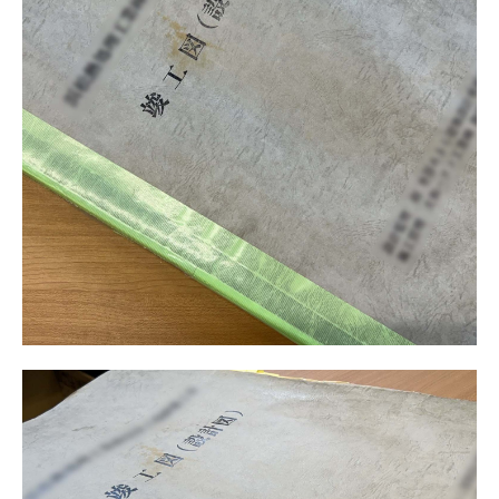
契約製本
結婚式のメニュー表
製本
その他
#冊子製本
#保管
#高品質
#オリジナル
#オーダーメイド
#メニュー表