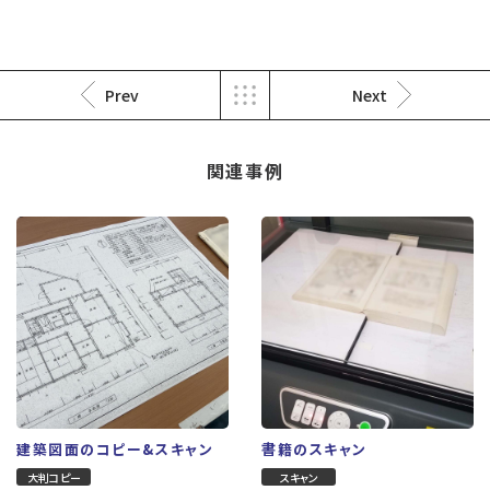
Prev
Next
関連事例
オープンハウス案内用のフライヤー
講演会式次第
小型コピー
大判コピー
#少数印刷
#スピード印刷
#販促ツール
#大判印刷
#拡大コピー
#大型出力
建築図面のコピー&スキャン
書籍のスキャン
大判コピー
スキャン