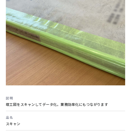
オーダーメイドの防水シール
年賀状印刷
その他
はがき・挨拶状・案内状印刷
#オリジナル
#オーダーメイド
#防水加工
#はがき印刷
#宛名印刷
説明
竣工図をスキャンしてデータ化。業務効率化にもつながります
オーダーメイドのクリスマスイベン
オリジナルカレンダー
ト招待状
品名
はがき・挨拶状・案内状印刷
その他
スキャン
#はがき印刷
#宛名印刷
#オリジナル
#オーダーメイド
#イベント