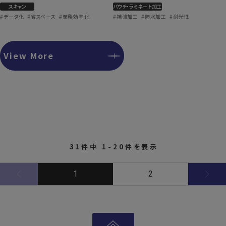
スキャン
パウチ・ラミネート加工
#データ化
#省スペース
#業務効率化
#補強加工
#防水加工
#耐光性
View More
31件中 1-20件を表示
1
2