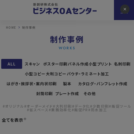
HOME
制作事例
制作事例
WORKS
ALL
スキャン
ポスター印刷
パネル作成
小型プリント
名刺印刷
小型コピー
大判コピー
パウチ・ラミネート加工
はがき・挨拶状・案内状印刷
製本
カタログ・パンフレット作成
封筒印刷
プレート作成
その他
#オリジナル
#オーダーメイド
#大判印刷
#データ化
#少数印刷
#販促ツール
#省スペース
#業務効率化
#販促PR
#防水加工
全てを表示