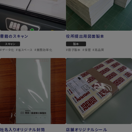
書籍のスキャン
役所提出用図面製本
スキャン
製本
#データ化
#省スペース
#業務効率化
#冊子製本
#保管
#高品質
社名入りオリジナル封筒
店舗オリジナルシール