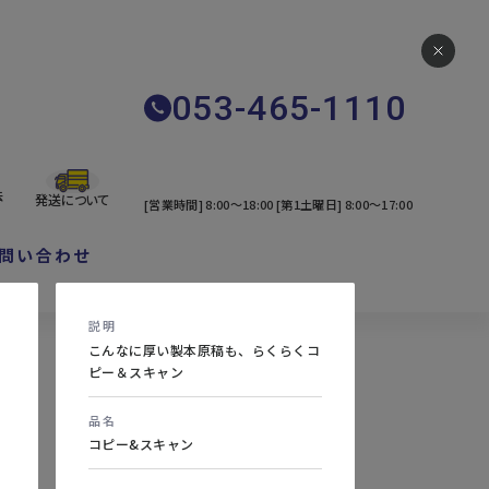
053-465-1110
法
発送について
[営業時間] 8:00～18:00 [第1土曜日] 8:00〜17:00
問い合わせ
説明
こんなに厚い製本原稿も、らくらくコ
ピー＆スキャン
品名
コピー&スキャン