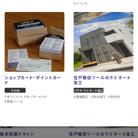
#イベント
ショップカード・ポイントカード
屋外用小型プレート
その他
プレート作成
#オリジナル
#オーダーメイド
#販促ツール
#小型看板
#案内板
#看板製作
ショップカード・ポイントカー
住戸販促ツールのラミネート
ド
加工
その他
パウチ・ラミネート加工
#オリジナル
#オーダーメイド
#補強加工
#防水加工
#耐光性
#販促ツール
製本図面スキャン
住戸販促ツールのラミネート加工