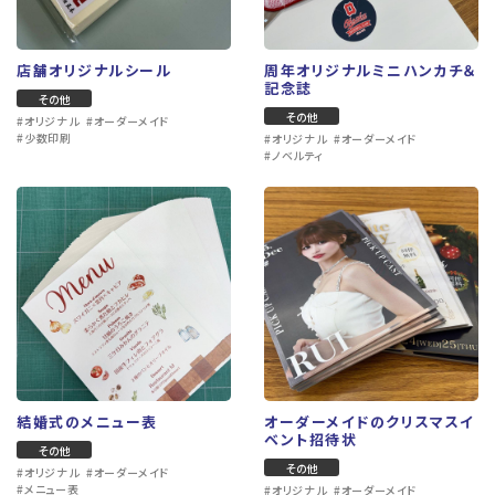
店舗オリジナルシール
周年オリジナルミニハンカチ＆
記念誌
その他
その他
#オリジナル
#オーダーメイド
#少数印刷
#オリジナル
#オーダーメイド
#ノベルティ
オープンハウス案内用のフライヤー
講演会式次第
小型コピー
大判コピー
#少数印刷
#スピード印刷
#販促ツール
#大判印刷
#拡大コピー
#大型出力
結婚式のメニュー表
オーダーメイドのクリスマスイ
ベント招待状
その他
その他
#オリジナル
#オーダーメイド
#メニュー表
#オリジナル
#オーダーメイド