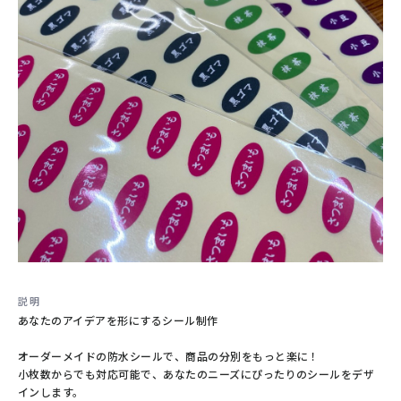
契約製本
結婚式のメニュー表
製本
その他
#冊子製本
#保管
#高品質
#オリジナル
#オーダーメイド
#メニュー表
説明
あなたのアイデアを形にするシール制作
オーダーメイドの防水シールで、商品の分別をもっと楽に！
小枚数からでも対応可能で、あなたのニーズにぴったりのシールをデザ
インします。