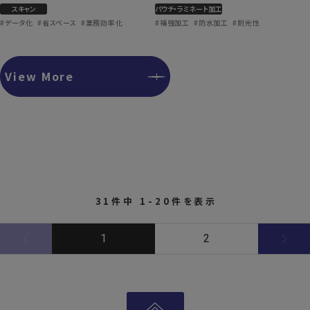
スキャン
パウチ・ラミネート加工
#データ化
#省スペース
#業務効率化
#補強加工
#防水加工
#耐光性
View More
31件中 1-20件を表示
1
2