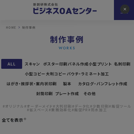
HOME
制作事例
制作事例
WORKS
ALL
スキャン
ポスター印刷
パネル作成
小型プリント
名刺印刷
小型コピー
大判コピー
パウチ・ラミネート加工
はがき・挨拶状・案内状印刷
製本
カタログ・パンフレット作成
封筒印刷
プレート作成
その他
#オリジナル
#オーダーメイド
#大判印刷
#データ化
#少数印刷
#販促ツール
#省スペース
#業務効率化
#販促PR
#防水加工
全てを表示