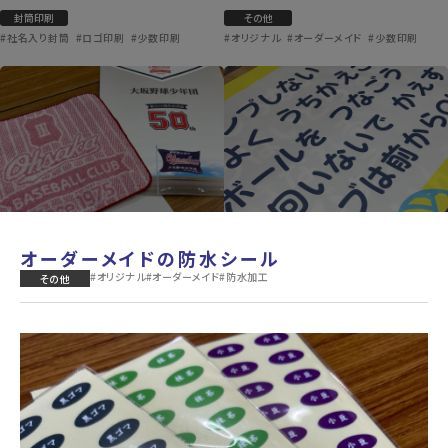
封筒印刷
その他
#社名入り封筒
#ロゴ印刷
#少数印刷
#オリジナル
#オーダーメイド
#少数印刷
オーダーメイドの防水シール
#オリジナル
#オーダーメイド
#防水加工
その他
周年オリジナルミニハンカチ＆記念
レクリエーション用ポスター
誌
ポスター印刷
その他
#大判印刷
#販促PR
#視認性向上
#オリジナル
#オーダーメイド
#ノベルティ