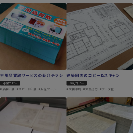
不用品買取サービスの紹介チラシ
建築図面のコピー&スキャン
小型コピー
大判コピー
#少数印刷
#スピード印刷
#販促ツール
#大判印刷
#大型出力
#データ化