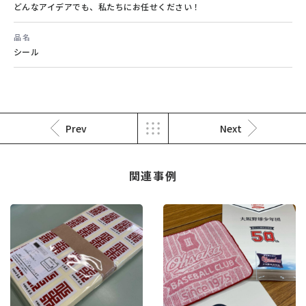
どんなアイデアでも、私たちにお任せください！
オーダーメイドの防水シール
品名
年賀状印刷
その他
シール
はがき・挨拶状・案内状印刷
#オリジナル
#オーダーメイド
#防水加工
#はがき印刷
#宛名印刷
Prev
Next
関連事例
オーダーメイドのクリスマスイベン
オリジナルカレンダー
ト招待状
はがき・挨拶状・案内状印刷
その他
#はがき印刷
#宛名印刷
#オリジナル
#オーダーメイド
#イベント