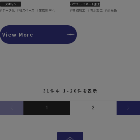
スキャン
パウチ・ラミネート加工
#データ化
#省スペース
#業務効率化
#補強加工
#防水加工
#耐光性
View More
31件中 1-20件を表示
1
2