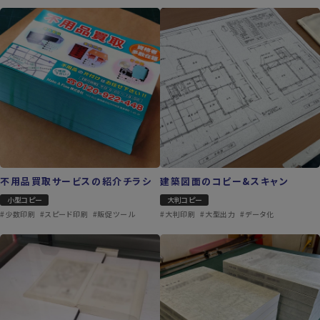
不用品買取サービスの紹介チラシ
建築図面のコピー&スキャン
小型コピー
大判コピー
#少数印刷
#スピード印刷
#販促ツール
#大判印刷
#大型出力
#データ化