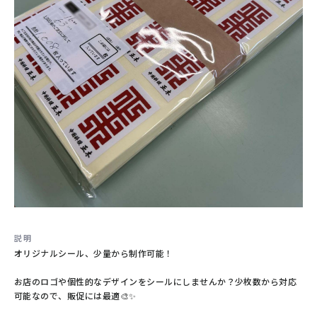
契約製本
結婚式のメニュー表
製本
その他
#冊子製本
#保管
#高品質
#オリジナル
#オーダーメイド
#メニュー表
説明
オリジナルシール、少量から制作可能！
お店のロゴや個性的なデザインをシールにしませんか？少枚数から対応
可能なので、販促には最適🎨✨