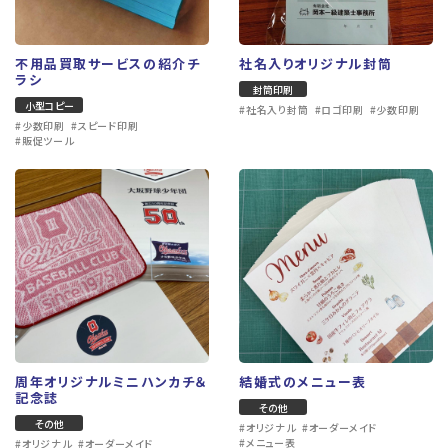
不用品買取サービスの紹介チ
社名入りオリジナル封筒
ラシ
封筒印刷
小型コピー
#社名入り封筒
#ロゴ印刷
#少数印刷
#少数印刷
#スピード印刷
#販促ツール
オープンハウス案内用のフライヤー
講演会式次第
小型コピー
大判コピー
#少数印刷
#スピード印刷
#販促ツール
#大判印刷
#拡大コピー
#大型出力
周年オリジナルミニハンカチ＆
結婚式のメニュー表
記念誌
その他
その他
#オリジナル
#オーダーメイド
#メニュー表
#オリジナル
#オーダーメイド