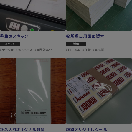
書籍のスキャン
役所提出用図面製本
スキャン
製本
#データ化
#省スペース
#業務効率化
#冊子製本
#保管
#高品質
社名入りオリジナル封筒
店舗オリジナルシール