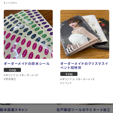
#ノベルティ
ショップカード・ポイントカード
屋外用小型プレート
その他
プレート作成
#オリジナル
#オーダーメイド
#販促ツール
#小型看板
#案内板
#看板製作
オーダーメイドの防水シール
オーダーメイドのクリスマスイ
ベント招待状
その他
その他
#オリジナル
#オーダーメイド
#防水加工
#オリジナル
#オーダーメイド
#イベント
製本図面スキャン
住戸販促ツールのラミネート加工