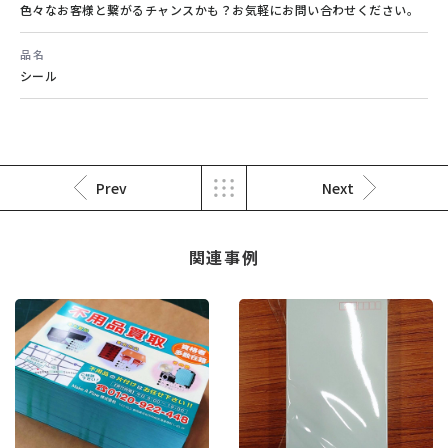
色々なお客様と繋がるチャンスかも？お気軽にお問い合わせください。
オーダーメイドの防水シール
品名
年賀状印刷
その他
シール
はがき・挨拶状・案内状印刷
#オリジナル
#オーダーメイド
#防水加工
#はがき印刷
#宛名印刷
Prev
Next
関連事例
オーダーメイドのクリスマスイベン
オリジナルカレンダー
ト招待状
はがき・挨拶状・案内状印刷
その他
#はがき印刷
#宛名印刷
#オリジナル
#オーダーメイド
#イベント