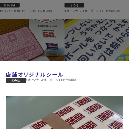
封筒印刷
その他
#社名入り封筒
#ロゴ印刷
#少数印刷
#オリジナル
#オーダーメイド
#少数印刷
店舗オリジナルシール
#オリジナル
#オーダーメイド
#少数印刷
その他
周年オリジナルミニハンカチ＆記念
レクリエーション用ポスター
誌
ポスター印刷
その他
#大判印刷
#販促PR
#視認性向上
#オリジナル
#オーダーメイド
#ノベルティ