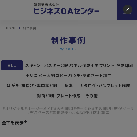
HOME
制作事例
制作事例
WORKS
ALL
スキャン
ポスター印刷
パネル作成
小型プリント
名刺印刷
小型コピー
大判コピー
パウチ・ラミネート加工
はがき・挨拶状・案内状印刷
製本
カタログ・パンフレット作成
封筒印刷
プレート作成
その他
#オリジナル
#オーダーメイド
#大判印刷
#データ化
#少数印刷
#販促ツール
#省スペース
#業務効率化
#販促PR
#防水加工
全てを表示